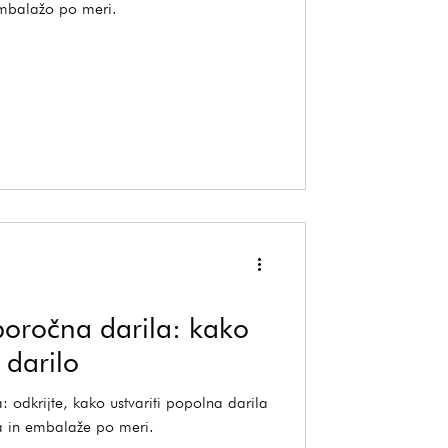
embalažo po meri.
poročna darila: kako
 darilo
: odkrijte, kako ustvariti popolna darila
na in embalaže po meri.