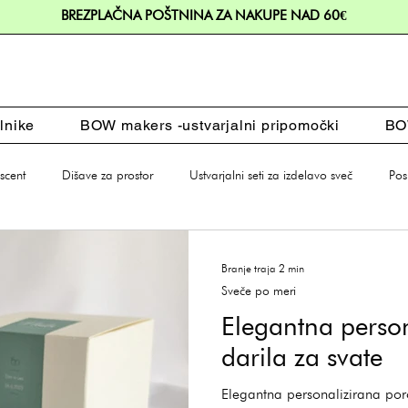
BREZPLAČNA POŠTNINA ZA NAKUPE NAD 60€
lnike
BOW makers -ustvarjalni pripomočki
BOW
cent
Dišave za prostor
Ustvarjalni seti za izdelavo sveč
Pos
Branje traja 2 min
Sveče po meri
Elegantna perso
darila za svate
Elegantna personalizirana por