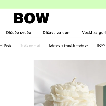
Dišeče sveče
Dišave za dom
Voski za gori
All Posts
Sveče po meri
Izdelava silikonskih modelov
BOW s
Dišeče sveče
Dodatki za dom
Darila