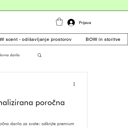
Prijava
 scent - odišavljanje prostorov
BOW in storitve
lovna darila
nalizirana poročna
očna darila za svate: odkrijte premium