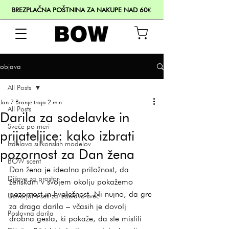
BREZPLAČNA POŠTNINA ZA NAKUPE NAD 60€
objava
All Posts
Jan 7
Branje traja 2 min
All Posts
Darila za sodelavke in
Sveče po meri
prijateljice: kako izbrati
Izdelava silikonskih modelov
pozornost za Dan žena
BOW scent
Dan žena je idealna priložnost, da 
Dišave za prostor
ženskam v svojem okolju pokažemo 
pozornost in hvaležnost. Ni nujno, da gre 
Ustvarjalni seti za izdelavo sveč
za draga darila – včasih je dovolj 
Poslovna darila
drobna gesta, ki pokaže, da ste mislili 