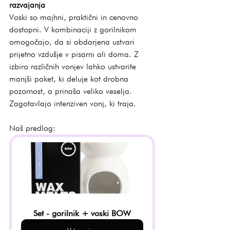
razvajanja
Voski so majhni, praktični in cenovno 
dostopni. V kombinaciji z gorilnikom 
omogočajo, da si obdarjena ustvari 
prijetno vzdušje v pisarni ali doma. Z 
izbiro različnih vonjev lahko ustvarite 
manjši paket, ki deluje kot drobna 
pozornost, a prinaša veliko veselja. 
Zagotavlajo intenziven vonj, ki traja.
Naš predlog:
Set - gorilnik + voski BOW