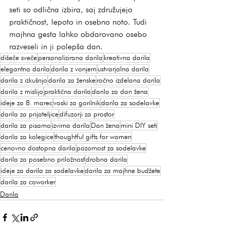
seti so odlična izbira, saj združujejo 
praktičnost, lepoto in osebno noto. Tudi 
majhna gesta lahko obdarovano osebo 
razveseli in ji polepša dan.
dišeče sveče
personalizirana darila
kreativna darila
elegantna darila
darila z vonjem
ustvarjalna darila
darila z izkušnjo
darila za ženske
ročno izdelana darila
darila z mislijo
praktična darila
darilo za dan žena
ideje za 8. marec
voski za gorilnik
darila za sodelavke
darila za prijateljice
difuzorji za prostor
darila za pisarno
izvirna darila
Dan žena
mini DIY seti
darila za kolegice
thoughtful gifts for women
cenovno dostopna darila
pozornost za sodelavke
darila za posebno priložnost
drobna darila
ideje za darila za sodelavke
darila za majhne budžete
darila za coworker
Darila