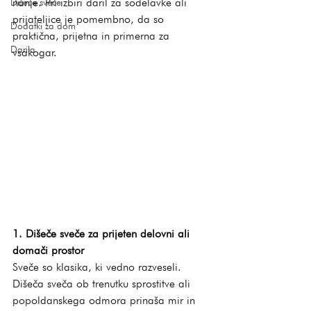
nanje. Pri izbiri daril za sodelavke ali 
Dišeče sveče
prijateljice je pomembno, da so 
Dodatki za dom
praktična, prijetna in primerna za 
Darila
vsakogar.
1. Dišeče sveče za prijeten delovni ali 
domači prostor
Sveče so klasika, ki vedno razveseli. 
Dišeča sveča ob trenutku sprostitve ali 
popoldanskega odmora prinaša mir in 