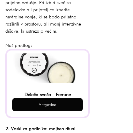
prijetno vzdušje. Pri izbiri sveč za 
sodelavke ali prijateljice izberite 
nevtralne vonje, ki se bodo prijetno 
razširili v prostoru, ali manj intenzivne 
dišave, ki ustrezajo večini.
Naš predlog:
Dišeča sveča - Femine
V trgovino
2. Voski za gorilnike: majhen ritual 