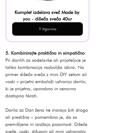
Komplet izdelava sveč Made by 
you - dišeča sveča 40ur
V trgovino
5. Kombinirajte praktično in simpatično
Pri darilih za sodelavke ali prijateljice je 
lahko kombinacija najboljša izbira. Na 
primer dišeča sveča z mini DIY setom ali 
voski v prijetni embalaži ustvarijo darilo, 
ki je prijetno, uporabno in cenovno 
dostopno hkrati.
Darila za Dan žena ne morajo biti draga 
ali prestižna – pomembno je, da so 
premišljena in izražajo pozornost. Dišeče 
sveče, voski, difuzorji ali mini ustvarjalni 