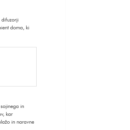
difuzorji 
bient doma, ki 
 sojinega in 
v, kar 
alažo in naravne 