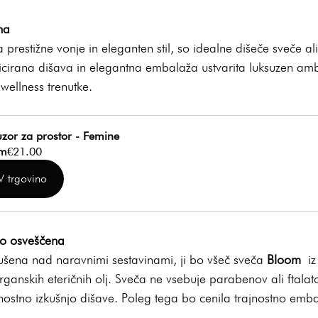
na
prestižne vonje in eleganten stil, so idealne dišeče sveče ali 
sticirana dišava in elegantna embalaža ustvarita luksuzen am
wellness trenutke.
uzor za prostor - Femine
om
€21.00
V trgovino
ko osveščena
šena nad naravnimi sestavinami, ji bo všeč sveča 
Bloom
 iz
anskih eteričnih olj. Sveča ne vsebuje parabenov ali ftalato
ajnostno izkušnjo dišave. Poleg tega bo cenila trajnostno emb