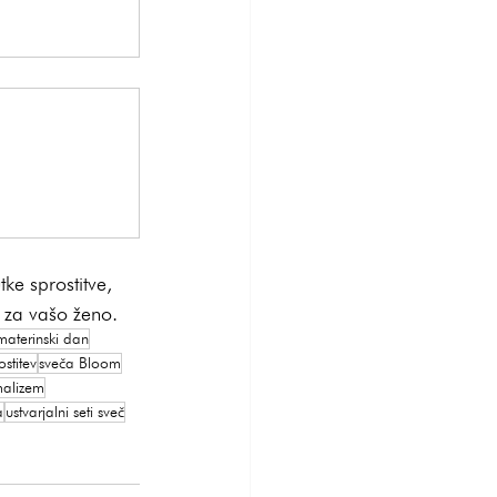
ke sprostitve, 
o za vašo ženo.
materinski dan
ostitev
sveča Bloom
malizem
a
ustvarjalni seti sveč