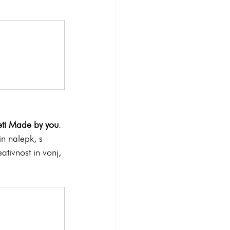
seti Made by you
. 
n nalepk, s 
ativnost in vonj, 