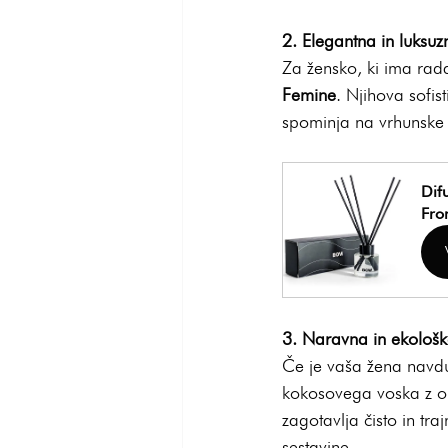
2. Elegantna in luksuz
Za žensko, ki ima rada 
Femine
. Njihova sofi
spominja na vrhunske 
Dif
Fr
3. Naravna in ekološ
Če je vaša žena navdu
kokosovega voska z org
zagotavlja čisto in tr
sestavine.