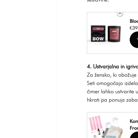
Blo
€39
4. Ustvarjalna in igriv
Za žensko, ki obožuje 
Seti omogočajo izdela
čimer lahko ustvarite u
hkrati pa ponuja zaba
Kom
Fr