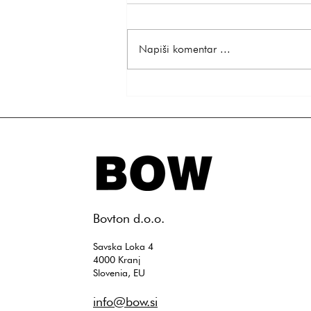
Napiši komentar ...
Top 5 idej za popolno darilo za
ženo – presenetite jo z nečim
posebnim
​Bovton d.o.o.
Savska Loka 4
4000 Kranj
Slovenia, EU
info@bow.si