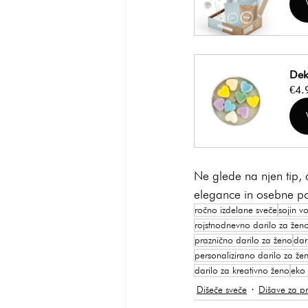
Dek
€4.
Ne glede na njen tip, d
elegance in osebne poz
ročno izdelane sveče
sojin v
rojstnodnevno darilo za žen
praznično darilo za ženo
dar
personalizirano darilo za že
darilo za kreativno ženo
eko 
Dišeče sveče
Dišave za pr