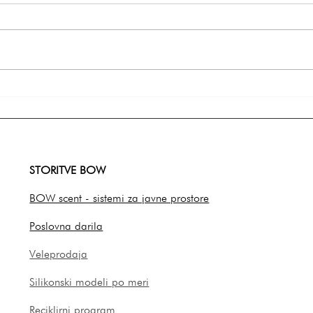
Majhna darila za sodelavce, ki
Perso
prinašajo veliko veselja
poro
pozor
Ideje
STORITVE BOW
BOW scent - sistemi za javne prostore
Poslovna darila
Veleprodaja
Silikonski modeli po meri
Reciklirni program