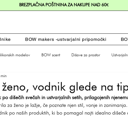
BREZPLAČNA POŠTNINA ZA NAKUPE NAD 60€
lnike
BOW makers -ustvarjalni pripomočki
BOW
silikonskih modelov
BOW scent
Dišave za prostor
Ustvarjaln
 min
Dodatki za dom
Darila
 ženo, vodnik glede na ti
 po dišečih svečah in ustvarjalnih setih, prilagojenih njene
la za ženo je lažje, če poznate njen stil, vonje in zanimanj
odnik po naših produktih, ki bo pomagal najti idealno dišeče 