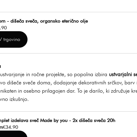
om - dišeča sveča, organsko eterično olje
.90
V trgovino
a
ustvarjanje in ročne projekte, so popolna izbira 
ustvarjalni 
vo dišeče sveče doma, dodajanje dekorativnih srčkov, barv i
nikaten in osebno prilagojen dar. To je darilo, ki združuje kre
vno izkušnjo.
plet izdelava sveč Made by you - 2x dišeča sveča 20h
om
€34.90