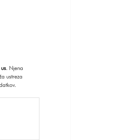
 us
. Njena 
ža ustreza 
datkov.