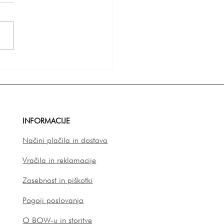
nalizirana darila za
čne priče: posebna
nost za posebne ljudi |
 za unikatna darila
INFORMACIJE
Načini plačila in dostava
Vračila in reklamacije
Zasebnost in piškotki
Pogoji poslovanja
O BOW-u in storitve