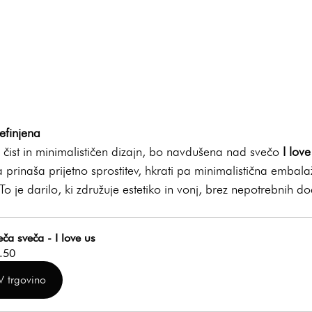
refinjena
čist in minimalističen dizajn, bo navdušena nad svečo 
I love
a prinaša prijetno sprostitev, hkrati pa minimalistična embala
 je darilo, ki združuje estetiko in vonj, brez nepotrebnih do
eča sveča - I love us
.50
V trgovino