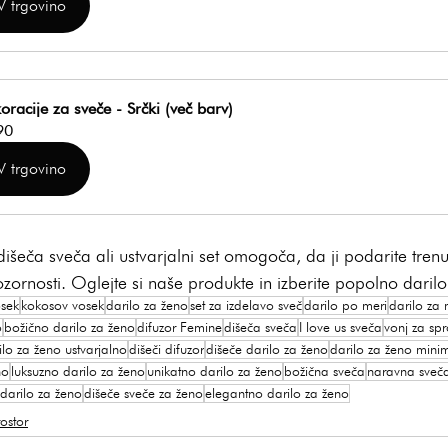
V trgovino
oracije za sveče - Srčki (več barv)
90
V trgovino
išeča sveča ali ustvarjalni set omogoča, da ji podarite trenut
ornosti. Oglejte si naše produkte in izberite popolno daril
osek
kokosov vosek
darilo za ženo
set za izdelavo sveč
darilo po meri
darilo za 
o
božično darilo za ženo
difuzor Femine
dišeča sveča
I love us sveča
vonj za spr
ilo za ženo ustvarjalno
dišeči difuzor
dišeče darilo za ženo
darilo za ženo mini
no
luksuzno darilo za ženo
unikatno darilo za ženo
božična sveča
naravna sveč
darilo za ženo
dišeče sveče za ženo
elegantno darilo za ženo
ostor