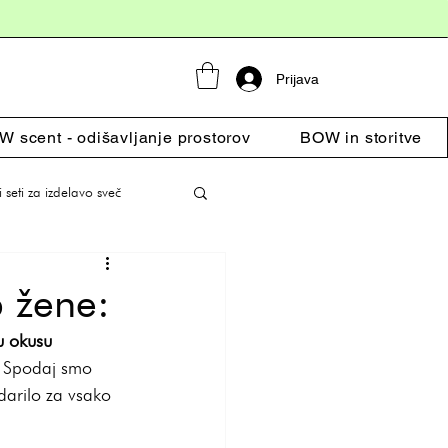
Prijava
 scent - odišavljanje prostorov
BOW in storitve
i seti za izdelavo sveč
p žene:
mu okusu
a. Spodaj smo 
darilo za vsako 