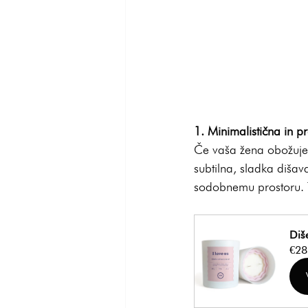
1. Minimalistična in p
Če vaša žena obožuje 
subtilna, sladka dišav
sodobnemu prostoru. To
Diš
€28