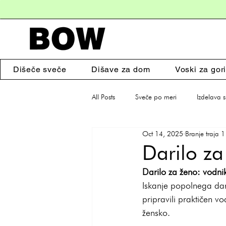
Dišeče sveče
Dišave za dom
Voski za gori
All Posts
Sveče po meri
Izdelava 
Oct 14, 2025
Branje traja 1
Poslovna darila
Dišeče sveče
Darilo za
Darilo za ženo: vodnik
Iskanje popolnega dari
pripravili praktičen v
žensko.