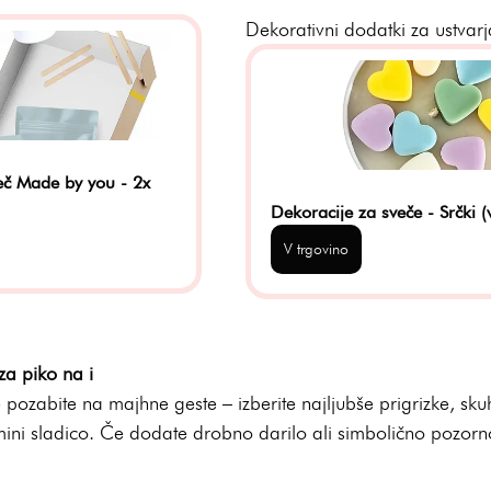
Dekorativni dodatki za ustvarj
eč Made by you - 2x 
Dekoracije za sveče - Srčki (
V trgovino
za piko na i
pozabite na majhne geste – izberite najljubše prigrizke, sk
 mini sladico. Če dodate drobno darilo ali simbolično pozorn