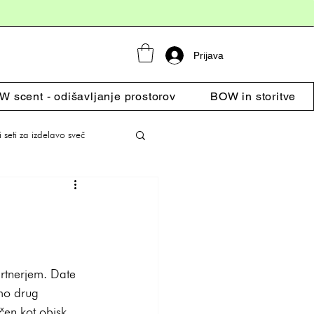
Prijava
 scent - odišavljanje prostorov
BOW in storitve
i seti za izdelavo sveč
artnerjem. Date 
amo drug 
čen kot obisk 