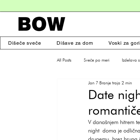
Dišeče sveče
Dišave za dom
Voski za gori
All Posts
Sveče po meri
Izdelava 
Jan 7
Branje traja 2 min
Poslovna darila
Dišeče sveče
Date nigh
romantiče
V današnjem hitrem tem
night doma je odlična 
drugemu, brez hrupa i