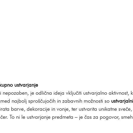
kupno ustvarjanje
i nepozaben, je odlična ideja vključiti ustvarjalno aktivnost, k
zmed najbolj sproščujočih in zabavnih možnosti so 
ustvarjaln
irata barve, dekoracije in vonje, ter ustvarita unikatne sveče,
čer. To ni le ustvarjanje predmeta – je čas za pogovor, smeh