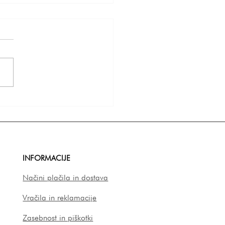
tinovo darilo za punco ali
 vodič po idejah, ki
ično pomenijo nekaj
INFORMACIJE
Načini plačila in dostava
Vračila in reklamacije
Zasebnost in piškotki