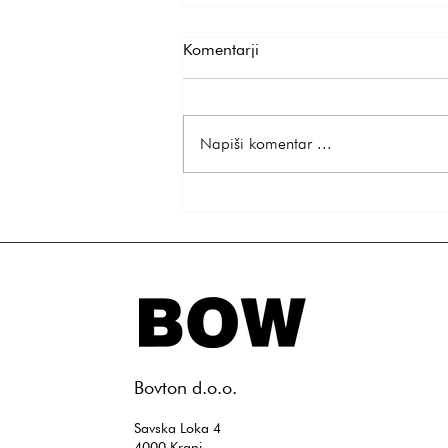
Komentarji
Napiši komentar ...
Valentinovo brez stresa: ideje
za darila, ki so hkrati osebna
in enostavna
​Bovton d.o.o.
Savska Loka 4
4000 Kranj