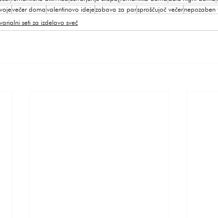
voje
večer doma
valentinovo ideje
zabava za par
sproščujoč večer
nepozaben 
varjalni seti za izdelavo sveč