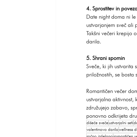
4. Sprostitev in povez
Date night doma ni le 
ustvarjanjem sveč ali 
Takšni večeri krepijo 
darila.
5. Shrani spomin
Sveče, ki jih ustvarita
priložnostih, se bosta
Romantičen večer doma
ustvarjalna aktivnost, 
združujejo zabavo, spr
ponovno odkrijeta dru
dišeče sveče
ustvarjalni seti
d
valentinovo darilo
wellness 
ročno izdelano
romantičen v