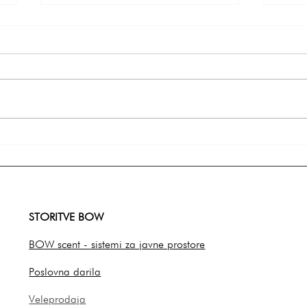
Ideje za valentinovo darilo, ki
Valen
razvajajo oba
ženo:
resn
STORITVE BOW
BOW scent - sistemi za javne prostore
Poslovna darila
Veleprodaja