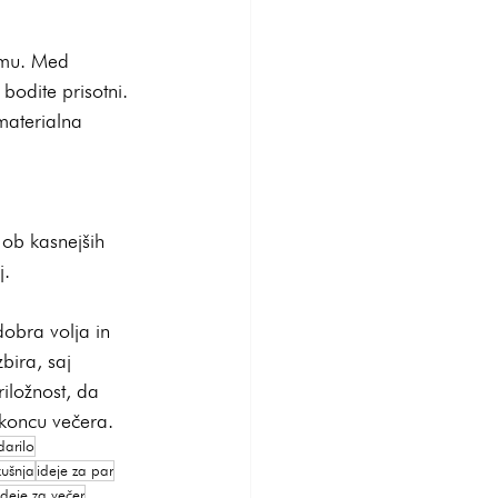
gemu. Med 
bodite prisotni. 
materialna 
 ob kasnejših 
j.
obra volja in 
bira, saj 
iložnost, da 
 koncu večera.
darilo
kušnja
ideje za par
ideje za večer