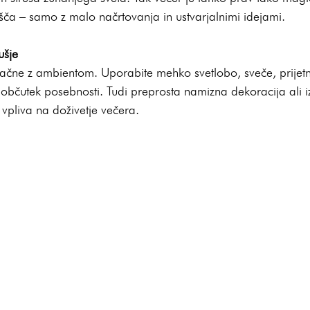
lišča – samo z malo načrtovanja in ustvarjalnimi idejami.
ušje
ačne z ambientom. Uporabite mehko svetlobo, sveče, prijetn
 občutek posebnosti. Tudi preprosta namizna dekoracija ali i
vpliva na doživetje večera.