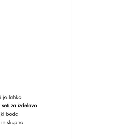
i jo lahko 
i seti za izdelavo 
 ki bodo 
 in skupno 