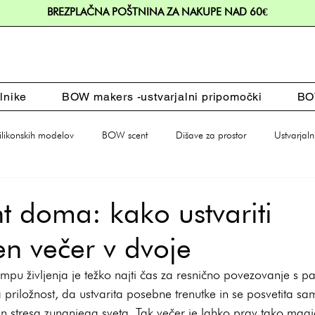
BREZPLAČNA POŠTNINA ZA NAKUPE NAD 60€
lnike
BOW makers -ustvarjalni pripomočki
BOW
silikonskih modelov
BOW scent
Dišave za prostor
Ustvarjaln
Dodatki za dom
Darila
t doma: kako ustvariti
n večer v dvoje
pu življenja je težko najti čas za resnično povezovanje s p
priložnost, da ustvarita posebne trenutke in se posvetita s
n stresa zunanjega sveta. Tak večer je lahko prav tako magi