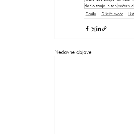
darilo zanjo in zanj
večer v d
Darila
Dišeče sveče
Ust
Nedavne objave