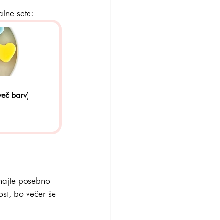
alne sete:
več barv)
uhajte posebno 
ost, bo večer še 