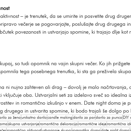
anost
aktivnost – je trenutek, da se umirite in posvetite drug dru
pripravo večerje se pogovarjajte, poslušajte drug drugega in 
občutek povezanosti in ustvarjajo spomine, ki trajajo dlje kot 
 skupaj, so tudi opomnik na vajin skupni večer. Ko jih prižgete
 spomnila tega posebnega trenutka, ki sta ga preživela skupa
 ni nujno zahteven ali drag – dovolj je malo načrtovanja, d
ki vključuje oba. Ustvarjalni seti za izdelavo sveč so idealna iz
ostitev in romantično izkušnjo v enem. Date night doma je pr
g drugega in ustvarita spomine, ki bodo trajali še dolgo po
arilo za ženo
unikatno darilo
candle making
darilo za par
darilo za punco
DIY 
doma
skupno ustvarjanje
romantična dekoracija
romantične ideje
romantična iz
ečer
romantična aktivnost
ustvarjanje skupaj
romantika doma
date night doma