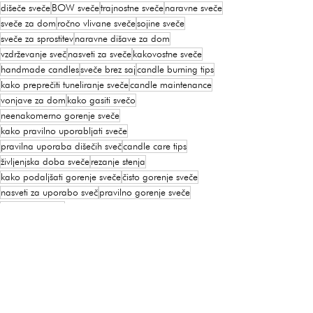
dišeče sveče
BOW sveče
trajnostne sveče
naravne sveče
sveče za dom
ročno vlivane sveče
sojine sveče
sveče za sprostitev
naravne dišave za dom
vzdrževanje sveč
nasveti za sveče
kakovostne sveče
handmade candles
sveče brez saj
candle burning tips
kako preprečiti tuneliranje sveče
candle maintenance
vonjave za dom
kako gasiti svečo
neenakomerno gorenje sveče
kako pravilno uporabljati sveče
pravilna uporaba dišečih sveč
candle care tips
življenjska doba sveče
rezanje stenja
kako podaljšati gorenje sveče
čisto gorenje sveče
nasveti za uporabo sveč
pravilno gorenje sveče
soy candle care
Dišeče sveče
Ogled vseh
Nedavne objave