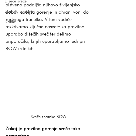
Dišeče sveče
bistveno podaljša njihovo življenjsko 
Dodatki za dom
dobo, izboljša gorenje in ohrani vonj do 
zadnjega trenutka. V tem vodiču 
Darila
razkrivamo ključne nasvete za pravilno 
uporabo dišečih sveč ter delimo 
priporočila, ki jih uporabljamo tudi pri 
BOW izdelkih.
Sveče znamke BOW
Zakaj je pravilno gorenje sveče tako 
pomembno