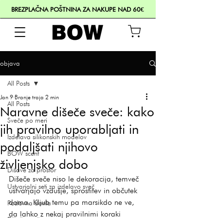
BREZPLAČNA POŠTNINA ZA NAKUPE NAD 60€
objava
All Posts
Jan 9
Branje traja 2 min
All Posts
Naravne dišeče sveče: kako
Sveče po meri
jih pravilno uporabljati in
Izdelava silikonskih modelov
podaljšati njihovo
BOW scent
življenjsko dobo
Dišave za prostor
Dišeče sveče niso le dekoracija, temveč 
Ustvarjalni seti za izdelavo sveč
ustvarjajo vzdušje, sprostitev in občutek 
doma. Kljub temu pa marsikdo ne ve, 
Poslovna darila
da lahko z nekaj pravilnimi koraki 