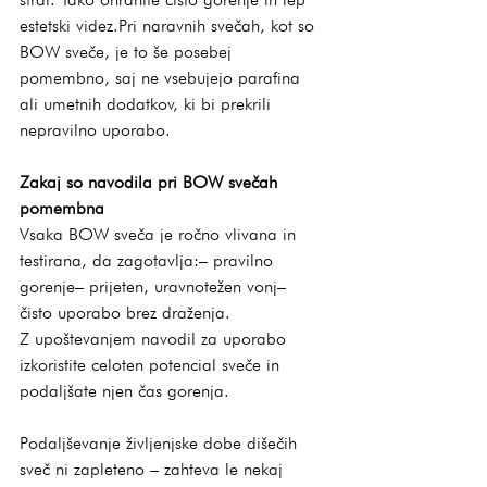
estetski videz.Pri naravnih svečah, kot so 
BOW sveče, je to še posebej 
pomembno, saj ne vsebujejo parafina 
ali umetnih dodatkov, ki bi prekrili 
nepravilno uporabo.
Zakaj so navodila pri BOW svečah 
pomembna
Vsaka BOW sveča je ročno vlivana in 
testirana, da zagotavlja:– pravilno 
gorenje– prijeten, uravnotežen vonj– 
čisto uporabo brez draženja.
Z upoštevanjem navodil za uporabo 
izkoristite celoten potencial sveče in 
podaljšate njen čas gorenja.
Podaljševanje življenjske dobe dišečih 
sveč ni zapleteno – zahteva le nekaj 