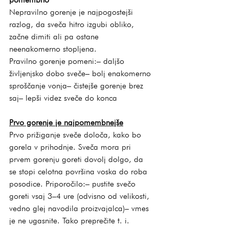
Nepravilno gorenje je najpogostejši 
razlog, da sveča hitro izgubi obliko, 
začne dimiti ali pa ostane 
neenakomerno stopljena. 
Pravilno gorenje pomeni:– daljšo 
življenjsko dobo sveče– bolj enakomerno 
sproščanje vonja– čistejše gorenje brez 
saj– lepši videz sveče do konca
Prvo gorenje je najpomembnejše
Prvo prižiganje sveče določa, kako bo 
gorela v prihodnje. Sveča mora pri 
prvem gorenju goreti dovolj dolgo, da 
se stopi celotna površina voska do roba 
posodice. Priporočilo:– pustite svečo 
goreti vsaj 3–4 ure (odvisno od velikosti, 
vedno glej navodila proizvajalca)– vmes 
je ne ugasnite. Tako preprečite t. i. 