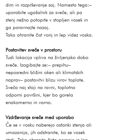
dim in razprševanje saj. Namesto tega:– 
uporabite ugašalnik za sveče, ali pa 
stenj nežno potopite v stopljen vosek in 
ga poravnajte nazaj.
Tako ohranite čist vonj in lep videz voska.
Postavitev sveče v prostoru
Tudi lokacija vpliva na življenjsko dobo 
sveče. Izogibajte se:– prepihu– 
neposredni bližini oken ali klimatskih 
naprav– postavitvi blizu virov toplote.
Sveča naj stoji na ravni, toplotno 
odporni površini, kjer bo gorela 
enakomerno in varno.
Vzdrževanje sveče med uporabo
Če se v vosku naberejo ostanki stenja ali 
umazanija, jih odstranite, ko se vosek 
strdi. Tako ohranite čisto gorenje in lep 