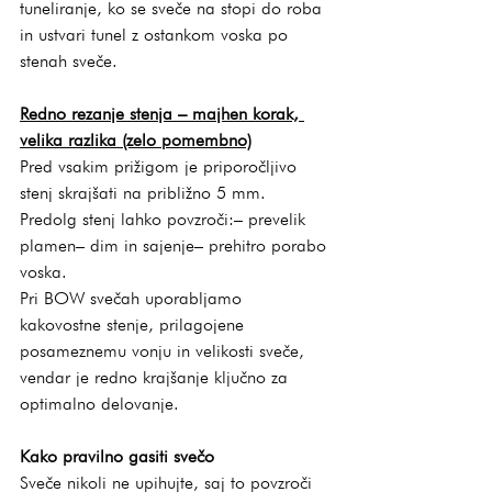
tuneliranje, ko se sveče na stopi do roba 
in ustvari tunel z ostankom voska po 
stenah sveče.
Redno rezanje stenja – majhen korak, 
velika razlika (zelo pomembno)
Pred vsakim prižigom je priporočljivo 
stenj skrajšati na približno 5 mm. 
Predolg stenj lahko povzroči:– prevelik 
plamen– dim in sajenje– prehitro porabo 
voska.
Pri BOW svečah uporabljamo 
kakovostne stenje, prilagojene 
posameznemu vonju in velikosti sveče, 
vendar je redno krajšanje ključno za 
optimalno delovanje.
Kako pravilno gasiti svečo
Sveče nikoli ne upihujte, saj to povzroči 