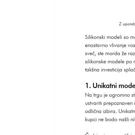
Z uporab
Silikonski modeli so m
enostavno vlivanje vos
sveč, ste morda že razm
silikonske modele po m
takšna investicija spla
1. Unikatni mode
Na trgu je ogromno sta
ustvariti prepoznaven i
odlična izbira. Unikat
kupci ne bodo našli ni