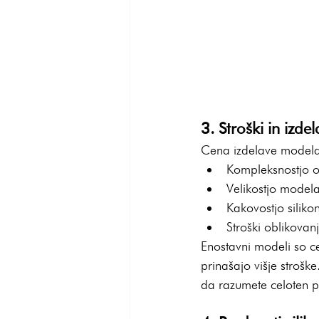
3. Stroški in izd
Cena izdelave modela 
Kompleksnostjo o
Velikostjo model
Kakovostjo siliko
Stroški oblikovan
Enostavni modeli so ce
prinašajo višje stroš
da razumete celoten po