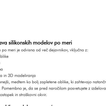
elava silikonskih modelov po meri
po meri je odvisna od več dejavnikov, vključno z:
blike
a
na
ja in 3D modeliranja
nejši, medtem ko bolj zapletene oblike, ki zahtevajo natančn
ke. Pomembno je, da se pred naročilom posvetujete z izdelov
stopek in stroškovni okvir.