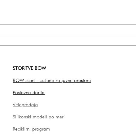
Kako dolgo zdržijo silikonski
Kaj s
modeli in kako podaljšati
sveče
njihovo življenjsko dobo?
prilj
STORITVE BOW
BOW scent - sistemi za javne prostore
Poslovna darila
Veleprodaja
Silikonski modeli po meri
Reciklirni program