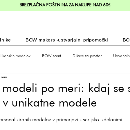
BREZPLAČNA POŠTNINA ZA NAKUPE NAD 60€
lnike
BOW makers -ustvarjalni pripomočki
BOW
silikonskih modelov
BOW scent
Dišave za prostor
Ustvarjaln
2 min
Dodatki za dom
Darila
i modeli po meri: kdaj se 
ti v unikatne modele
rsonaliziranih modelov v primerjavi s serijsko izdelanimi.