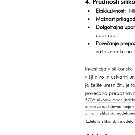
4. Prednosti sili
Ekskluzivnost:
 Ni
Možnost prilagod
Dolgotrajna upo
uporabo.
Povečanje prepo
vaše znamke na t
Investicija v silikonsk
višji nivo in ustvariti u
jo želite uresničiti, je
povečano prepoznavnos
BOW silikonski modeli
izdel
silikon za sveče
investiranje 
unikatni silikonski modeli
per
Izdelava silikonskih modelo