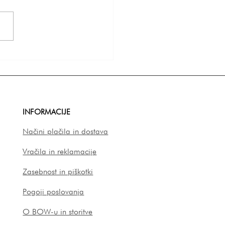
o silikonski modeli za
 in zakaj so tako
ubljeni?
INFORMACIJE
Načini plačila in dostava
Vračila in reklamacije
Zasebnost in piškotki
Pogoji poslovanja
O BOW-u in storitve