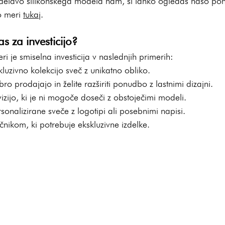
 izdelavo silikonskega modela nam, si lahko ogledaš našo po
o meri 
tukaj
.
as za investicijo?
i je smiselna investicija v naslednjih primerih:
kskluzivno kolekcijo sveč z unikatno obliko.
o prodajajo in želite razširiti ponudbo z lastnimi dizajni.
vizijo, ki je ni mogoče doseči z obstoječimi modeli.
rsonalizirane sveče z logotipi ali posebnimi napisi.
čnikom, ki potrebuje ekskluzivne izdelke.