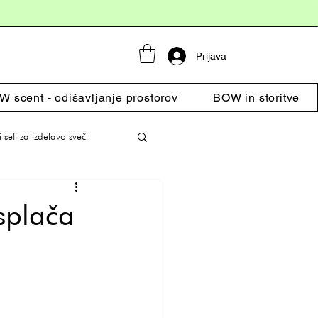
Prijava
 scent - odišavljanje prostorov
BOW in storitve
i seti za izdelavo sveč
splača