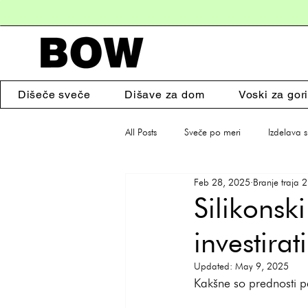
Dišeče sveče
Dišave za dom
Voski za gori
All Posts
Sveče po meri
Izdelava 
Feb 28, 2025
Branje traja 
Poslovna darila
Dišeče sveče
Silikonsk
investira
Updated:
May 9, 2025
Kakšne so prednosti pe