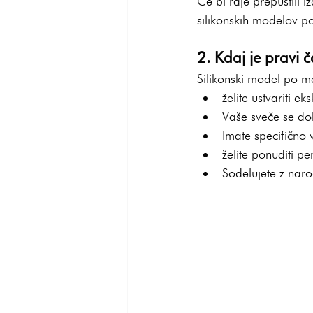
Če bi raje prepustili
silikonskih modelov p
2. Kdaj je pravi č
Silikonski model po mer
želite ustvariti e
Vaše sveče se dobr
Imate specifično 
želite ponuditi pe
Sodelujete z naro