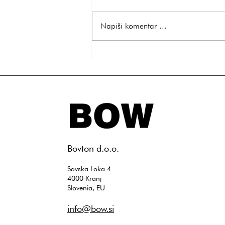
Napiši komentar ...
Najpogostejše težave pri
uporabi silikonskih modelov in
kako jih odpraviti
​Bovton d.o.o.
Savska Loka 4
4000 Kranj
Slovenia, EU
info@bow.si