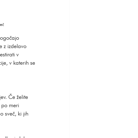
več
mogočajo 
e z izdelavo 
stirati v 
je, v katerih se 
ev. Če želite 
l po meri 
 sveč, ki jih 