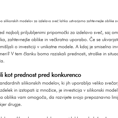
o silikonskih modelov za izdelavo sveč lahko ustvarjamo zahtevnejše oblike s
ed najbolj priljubljenimi pripomočki za izdelavo sveč, saj o
ka, zahtevnejše oblike in večkratno uporabo. Če se ukvarjat
išljali o investiciji v unikatne modele. A kdaj je smiselno inve
eri? V tem članku bomo raziskali prednosti, stroške in situaci
ča.
li kot prednost pred konkurenco
ndardnih silikonskih modelov, ki jih uporablja veliko svečarj
zdelek in izstopati iz množice, je investicija v silikonski mode
na oblika vam omogoča, da razvijete svojo prepoznavno linijo
kjer drugje.