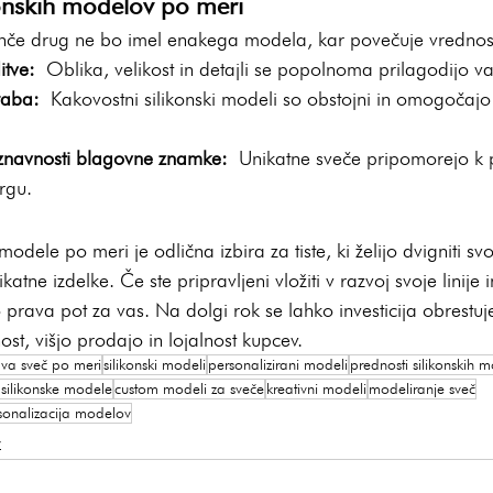
konskih modelov po meri
hče drug ne bo imel enakega modela, kar povečuje vrednost 
itve:
 Oblika, velikost in detajli se popolnoma prilagodijo 
raba:
 Kakovostni silikonski modeli so obstojni in omogočajo
znavnosti blagovne znamke:
 Unikatne sveče pripomorejo k 
rgu.
e modele po meri je odlična izbira za tiste, ki želijo dvigniti 
nikatne izdelke. Če ste pripravljeni vložiti v razvoj svoje linije i
 to prava pot za vas. Na dolgi rok se lahko investicija obrestuj
t, višjo prodajo in lojalnost kupcev.
ava sveč po meri
silikonski modeli
personalizirani modeli
prednosti silikonskih 
v silikonske modele
custom modeli za sveče
kreativni modeli
modeliranje sveč
sonalizacija modelov
v