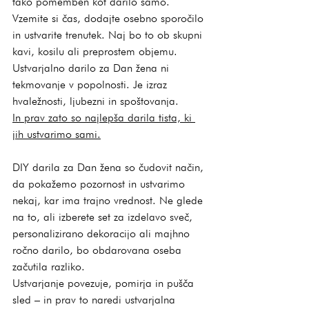
tako pomemben kot darilo samo. 
Vzemite si čas, dodajte osebno sporočilo 
in ustvarite trenutek. Naj bo to ob skupni 
kavi, kosilu ali preprostem objemu.
Ustvarjalno darilo za Dan žena ni 
tekmovanje v popolnosti. Je izraz 
hvaležnosti, ljubezni in spoštovanja.
In
 prav zato so najlepša darila tista, ki 
jih ustvarimo sami.
DIY darila za Dan žena so čudovit način, 
da pokažemo pozornost in ustvarimo 
nekaj, kar ima trajno vrednost. Ne glede 
na to, ali izberete set za izdelavo sveč, 
personalizirano dekoracijo ali majhno 
ročno darilo, bo obdarovana oseba 
začutila razliko.
Ustvarjanje povezuje, pomirja in pušča 
sled – in prav to naredi ustvarjalna 