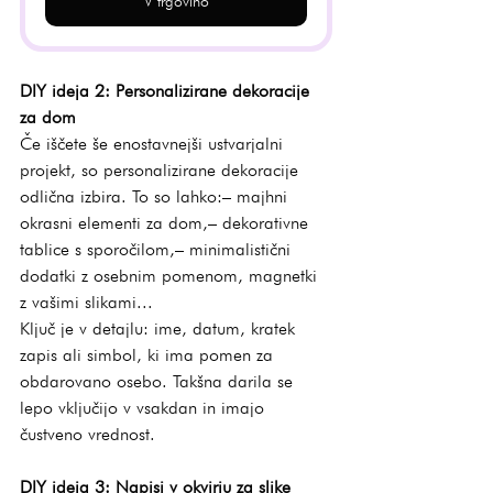
V trgovino
DIY ideja 2: Personalizirane dekoracije 
za dom
Če iščete še enostavnejši ustvarjalni 
projekt, so personalizirane dekoracije 
odlična izbira. To so lahko:– majhni 
okrasni elementi za dom,– dekorativne 
tablice s sporočilom,– minimalistični 
dodatki z osebnim pomenom, magnetki 
z vašimi slikami...
Ključ je v detajlu: ime, datum, kratek 
zapis ali simbol, ki ima pomen za 
obdarovano osebo. Takšna darila se 
lepo vključijo v vsakdan in imajo 
čustveno vrednost.
DIY ideja 3: Napisi v okvirju za slike