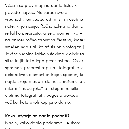
Včasih so prav majhna darila tista, ki 
povedo največ. Ne zaradi svoje 
vrednosti, temveč zaradi misli in osebne 
note, ki jo nosijo. Ročno izdelano darilo 
je lahko preprosto, a zelo pomenljivo – 
na primer ročno zapisana čestitka, kratek 
smešen napis ali kolaž skupnih fotografij. 
Takšne vsebine lahko vstavimo v okvir za 
slike in jih tako lepo predstavimo. Okvir 
spremeni preprost zapis ali fotografijo v 
dekorativen element in trajen spomin, ki 
najde svoje mesto v domu. Smešen citat, 
interni “inside joke” ali skupni trenutki, 
ujeti na fotografijah, pogosto povedo 
več kot katerokoli kupljeno darilo.
Kako ustvarjalno darilo podariti?
Način, kako darilo podarimo, je skoraj 