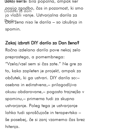
zato, ker bi bila popolna, ampak ker 
Dišeče sveče
nosijo zgodbo, čas in pozornost, ki smo 
Dodatki za dom
jo vložili vanje. Ustvarjalna darila za 
Darila
Dan žena niso le darila – so izkušnja in 
spomin.
Zakaj izbrati DIY darilo za Dan žena?
Ročno izdelano darilo pove nekaj zelo 
preprostega, a pomembnega: 
“Vzela/vzel sem si čas zate.” Ne gre za 
to, kako zapleten je projekt, ampak za 
občutek, ki ga ustvari. DIY darila so:– 
osebna in edinstvena,– prilagodljiva 
okusu obdarovane,– pogosto trajnejša v 
spominu,– primerna tudi za skupno 
ustvarjanje. Poleg tega je ustvarjanje 
lahko tudi sproščujoče in terapevtsko – 
še posebej, če si zanj vzamemo čas brez 
hitenja.