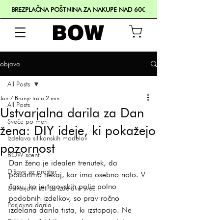
BREZPLAČNA POŠTNINA ZA NAKUPE NAD 60€
objava
All Posts
Jan 7
Branje traja 2 min
All Posts
Ustvarjalna darila za Dan
Sveče po meri
žena: DIY ideje, ki pokažejo
Izdelava silikonskih modelov
pozornost
BOW scent
Dan žena je idealen trenutek, da 
Dišave za prostor
podarimo nekaj, kar ima osebno noto. V 
času, ko je trgovskih polic polno 
Ustvarjalni seti za izdelavo sveč
podobnih izdelkov, so prav ročno 
Poslovna darila
izdelana darila tista, ki izstopajo. Ne 