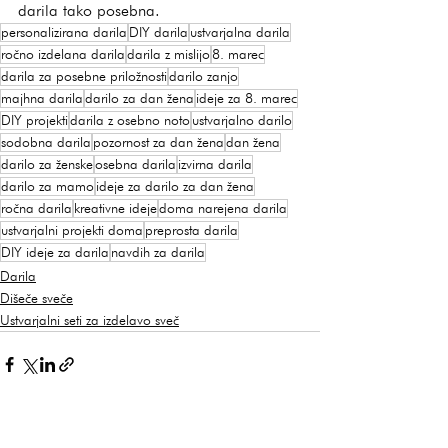
darila tako posebna.
personalizirana darila
DIY darila
ustvarjalna darila
ročno izdelana darila
darila z mislijo
8. marec
darila za posebne priložnosti
darilo zanjo
majhna darila
darilo za dan žena
ideje za 8. marec
DIY projekti
darila z osebno noto
ustvarjalno darilo
sodobna darila
pozornost za dan žena
dan žena
darilo za ženske
osebna darila
izvirna darila
darilo za mamo
ideje za darilo za dan žena
ročna darila
kreativne ideje
doma narejena darila
ustvarjalni projekti doma
preprosta darila
DIY ideje za darila
navdih za darila
Darila
Dišeče sveče
Ustvarjalni seti za izdelavo sveč
Ogled vseh
Nedavne objave