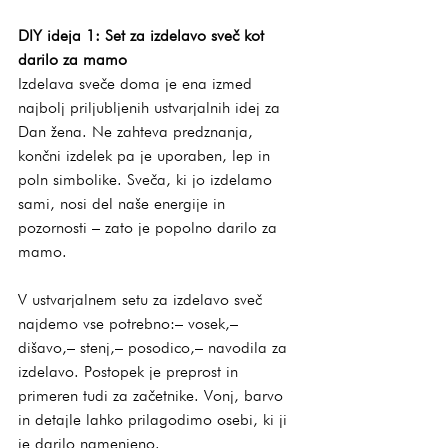
DIY ideja 1: Set za izdelavo sveč kot 
darilo za mamo
Izdelava sveče doma je ena izmed 
najbolj priljubljenih ustvarjalnih idej za 
Dan žena. Ne zahteva predznanja, 
končni izdelek pa je uporaben, lep in 
poln simbolike. Sveča, ki jo izdelamo 
sami, nosi del naše energije in 
pozornosti – zato je popolno darilo za 
mamo.
V ustvarjalnem setu za izdelavo sveč 
najdemo vse potrebno:– vosek,– 
dišavo,– stenj,– posodico,– navodila za 
izdelavo. Postopek je preprost in 
primeren tudi za začetnike. Vonj, barvo 
in detajle lahko prilagodimo osebi, ki ji 
je darilo namenjeno.