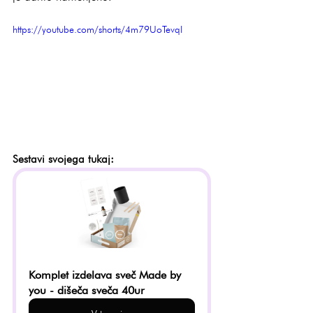
https://youtube.com/shorts/4m79UoTevqI
Sestavi svojega tukaj:
Komplet izdelava sveč Made by 
you - dišeča sveča 40ur