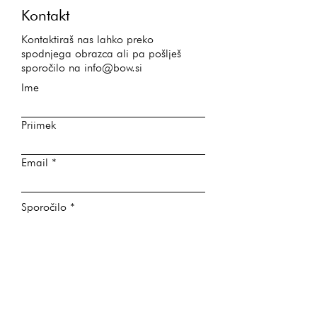
Kontakt
Kontaktiraš nas lahko preko
spodnjega obrazca ali pa pošlješ
sporočilo na
info@bow.si
Ime
Priimek
Email
Sporočilo
Pošlji