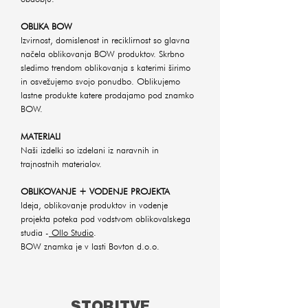
OBLIKA BOW
Izvirnost, domislenost in reciklirnost so glavna
načela oblikovanja BOW produktov. Skrbno
sledimo trendom oblikovanja s katerimi širimo
in osvežujemo svojo ponudbo. Oblikujemo
lastne produkte katere prodajamo pod znamko
BOW.
MATERIALI
Naši izdelki so izdelani iz naravnih in
trajnostnih materialov.
OBLIKOVANJE + VODENJE PROJEKTA
Ideja, oblikovanje produktov in vodenje
projekta poteka pod vodstvom oblikovalskega
studia -
Ollo Studio
.
BOW znamka je v lasti Bovton d.o.o.
STORITVE