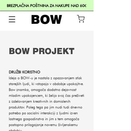
BREZPLAČNA POŠTNINA ZA NAKUPE NAD 60€
BOW PROJEKT
DRUŽBI KORISTNO
Ideja o BOW-u je nastala z opazovanjem stisk
starejših ljudi, ki vstopajo v obdobje upokojitve.
Bow znamka, omogoča dodatno dejavnost
mladim upokojencem, ki želijo svoj čas preživeti
z izdelovanjem kreativnih in domislenih
produktov. Poleg tega pa jim nudi tudi dnevno
potrebo po socialni interakciji z ljudmi izven
lastnega gospodinstva in jim s tem omogoča
postopno prilagajanje novemu življenskemu
obdobju.