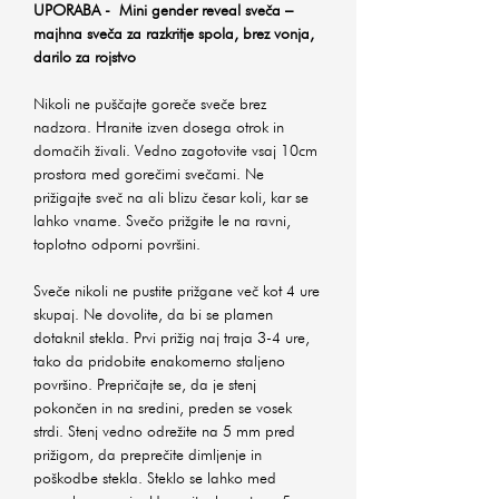
UPORABA - Mini gender reveal sveča –
majhna sveča za razkritje spola, brez vonja,
darilo za rojstvo
Nikoli ne puščajte goreče sveče brez
nadzora. Hranite izven dosega otrok in
domačih živali. Vedno zagotovite vsaj 10cm
prostora med gorečimi svečami. Ne
prižigajte sveč na ali blizu česar koli, kar se
lahko vname. Svečo prižgite le na ravni,
toplotno odporni površini.
Sveče nikoli ne pustite prižgane več kot 4 ure
skupaj. Ne dovolite, da bi se plamen
dotaknil stekla. Prvi prižig naj traja 3-4 ure,
tako da pridobite enakomerno staljeno
površino. Prepričajte se, da je stenj
pokončen in na sredini, preden se vosek
strdi. Stenj vedno odrežite na 5 mm pred
prižigom, da preprečite dimljenje in
poškodbe stekla. Steklo se lahko med