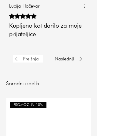
Lucija Hočevar
Ocena 5 od 5 zvezdic.
Kupljeno kot darilo za moje
prijateljice
Prejšnja
Naslednji
Sorodni izdelki
PROMOCIJA -10%