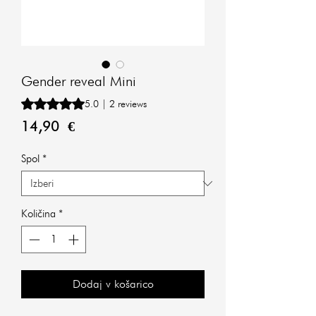
Gender reveal Mini
Rating is 5.0 out of five stars based on 2 reviews
5.0 | 2 reviews
Price
14,90 €
Spol
*
Količina
*
Dodaj v košarico