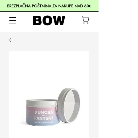
BREZPLAČNA POŠTNINA ZA NAKUPE NAD 60€