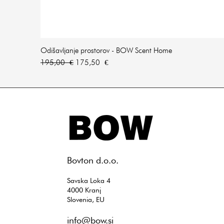
Odišavljanje prostorov - BOW Scent Home
Redna cena
Cena na razprodaji
195,00 €
175,50 €
​Bovton d.o.o.
Savska Loka 4
4000 Kranj
Slovenia, EU
info@bow.si