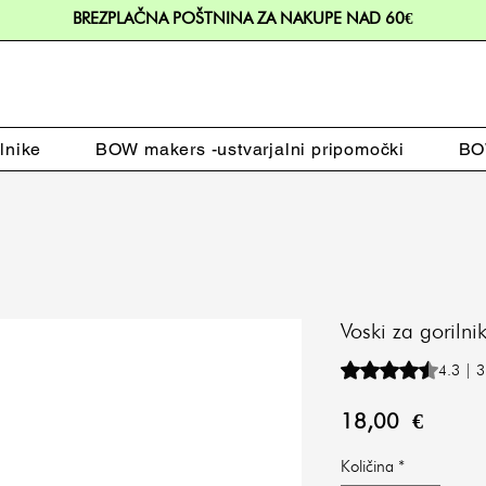
BREZPLAČNA POŠTNINA ZA NAKUPE NAD 60€
lnike
BOW makers -ustvarjalni pripomočki
BOW
Voski za gorilni
Rating is 4.3 out o
4.3 | 3
Price
18,00 €
Količina
*