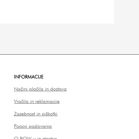
Natančna dig
Cena
14,90 €
INFORMACIJE
Načini plačila in dostava
Vračila in reklamacije
Zasebnost in piškotki
Pogoji poslovanja
O BOW-u in storitve