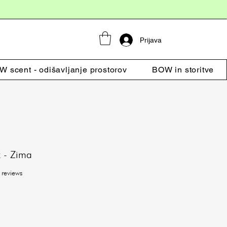
Prijava
 scent - odišavljanje prostorov
BOW in storitve
k - Zima
f five stars based on 3 reviews
 reviews