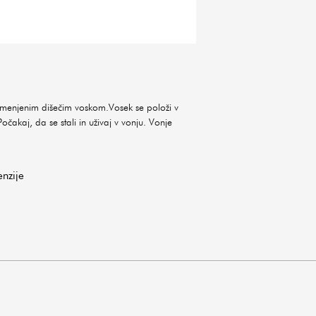
amenjenim dišečim voskom.Vosek se položi v
očakaj, da se stali in uživaj v vonju. Vonje
enzije