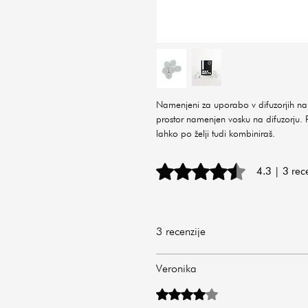
Namenjeni za uporabo v difuzorjih n
prostor namenjen vosku na difuzorju. P
lahko po želji tudi kombiniraš.
Ocena 4,3 od 5 zvezdic.
4.3 | 3 rec
3 recenzije
Veronika
Ocena 4 od 5 zvezdic.