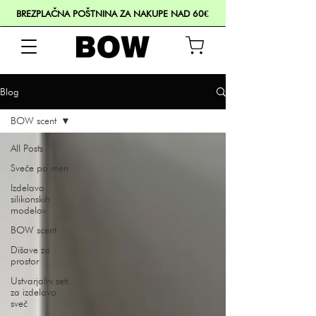
BREZPLAČNA POŠTNINA ZA NAKUPE NAD 60€
Blog
BOW scent
All Posts
Sveče po meri
Izdelava
silikonskih
modelov
BOW scent
Dišave za
prostor
Ustvarjalni seti
za izdelavo
sveč