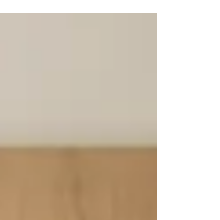
prijetnejše delovno okolje in odličen prvi vtis. Spoznajte
profesionalno odišavljanje pisarn z BOW Scent.