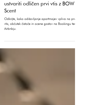
Odišavljanje apartmajev: kako
ustvariti odličen prvi vtis z BOW
Scent
Odkrijte, kako odišavljanje apartmajev vpliva na prvi
vtis, občutek čistoče in ocene gostov na Bookingu ter
Airbnbju.