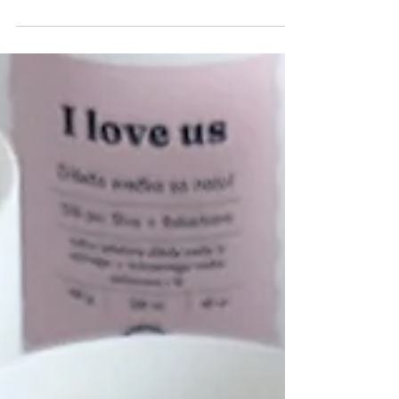
vonji delujejo najbolje
Dišeče sveče za spalnico: odkrijte najboljše vonje za
sprostitev, boljši spanec in intimno vzdušje doma.