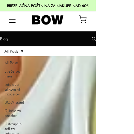
BREZPLAČNA POŠTNINA ZA NAKUPE NAD 60€
Blog
All Posts
All Posts
Sveče po
meri
Izdelava
silikonskih
modelov
BOW scent
Dišave za
prostor
Ustvarjalni
seti za
izdelavo