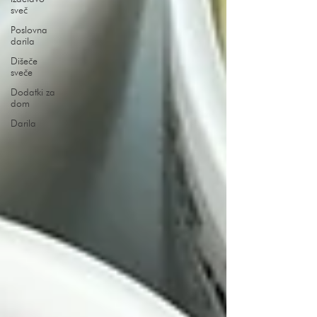
sveč
Poslovna
darila
Dišeče
sveče
Dodatki za
dom
Darila