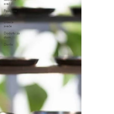
sveč
Poslovna
darila
Dišeče
sveče
Dodatki za
dom
Darila