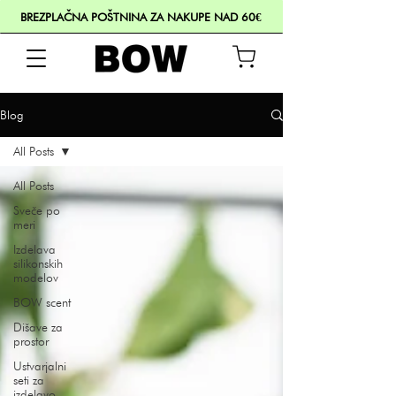
BREZPLAČNA POŠTNINA ZA NAKUPE NAD 60€
Blog
All Posts
All Posts
Sveče po
meri
Izdelava
silikonskih
modelov
BOW scent
Dišave za
prostor
Ustvarjalni
seti za
izdelavo