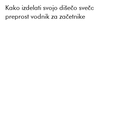
Branje traja 2 min
Ustvarjalni seti za izdelavo sveč
Kako izdelati svojo dišečo svečo:
preprost vodnik za začetnike
Preprost vodič za začetnike: kako izdelati dišečo svečo
doma z našim ustvarjalnim setom Made by You. Odkrij
sprostitev in ustvarjalnost z naravnimi materiali.