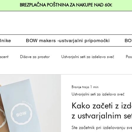
BREZPLAČNA POŠTNINA ZA NAKUPE NAD 60€
lnike
BOW makers -ustvarjalni pripomočki
BOW
cent
Dišave za prostor
Ustvarjalni seti za izdelavo sveč
Pos
Branje traja 1 min
Ustvarjalni seti za izdelavo sveč
Kako začeti z i
z ustvarjalnim 
Ste začetnik pri izdelovanju s