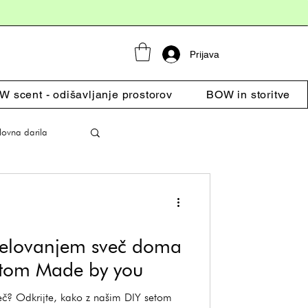
Prijava
 scent - odišavljanje prostorov
BOW in storitve
lovna darila
zdelovanjem sveč doma
setom Made by you
več? Odkrijte, kako z našim DIY setom