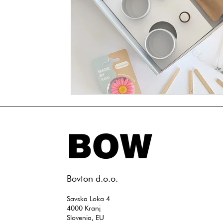
​Bovton d.o.o.
Savska Loka 4
4000 Kranj
Slovenia, EU