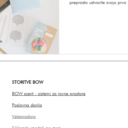
preprosto ustvarite svojo prv
STORITVE BOW
BOW scent - sistemi za javne prostore
Poslovna darila
Veleprodaja
Silikonski modeli po meri