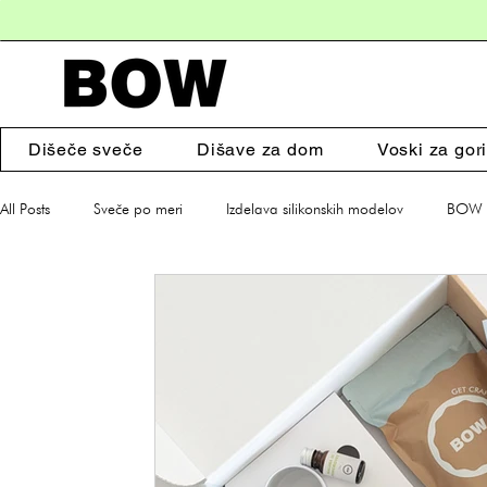
Dišeče sveče
Dišave za dom
Voski za gori
All Posts
Sveče po meri
Izdelava silikonskih modelov
BOW s
Dišeče sveče
Dodatki za dom
Darila