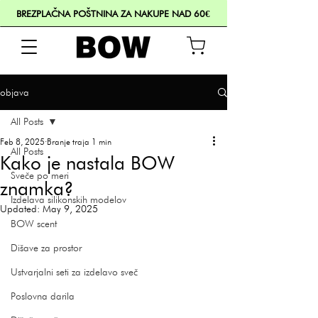
BREZPLAČNA POŠTNINA ZA NAKUPE NAD 60€
objava
All Posts
Feb 8, 2025
Branje traja 1 min
All Posts
Kako je nastala BOW
Sveče po meri
znamka?
Izdelava silikonskih modelov
Updated:
May 9, 2025
BOW scent
Dišave za prostor
Ustvarjalni seti za izdelavo sveč
Poslovna darila