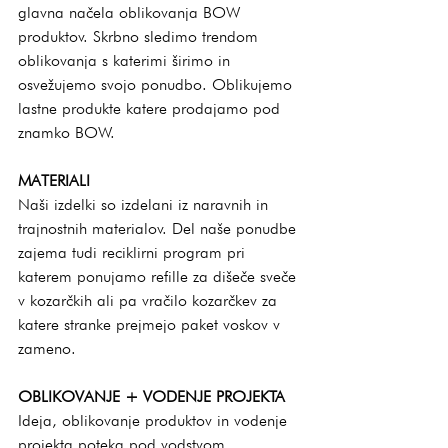
glavna načela oblikovanja BOW 
produktov. Skrbno sledimo trendom 
oblikovanja s katerimi širimo in 
osvežujemo svojo ponudbo. Oblikujemo 
lastne produkte katere prodajamo pod 
znamko BOW.
MATERIALI
Naši izdelki so izdelani iz naravnih in 
trajnostnih materialov. Del naše ponudbe 
zajema tudi reciklirni program pri 
katerem ponujamo refille za dišeče sveče 
v kozarčkih ali pa vračilo kozarčkev za 
katere stranke prejmejo paket voskov v 
zameno.
OBLIKOVANJE + VODENJE PROJEKTA
Ideja, oblikovanje produktov in vodenje 
projekta poteka pod vodstvom 