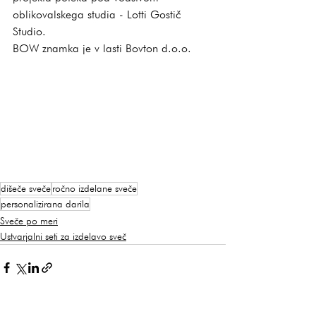
oblikovalskega studia - Lotti Gostič 
Studio.
BOW znamka je v lasti Bovton d.o.o.
dišeče sveče
ročno izdelane sveče
personalizirana darila
Sveče po meri
Ustvarjalni seti za izdelavo sveč