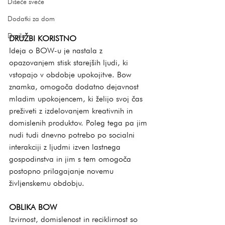
Dišeče sveče
Dodatki za dom
Darila
DRUŽBI KORISTNO
Ideja o BOW-u je nastala z 
opazovanjem stisk starejših ljudi, ki 
vstopajo v obdobje upokojitve. Bow 
znamka, omogoča dodatno dejavnost 
mladim upokojencem, ki želijo svoj čas 
preživeti z izdelovanjem kreativnih in 
domislenih produktov. Poleg tega pa jim 
nudi tudi dnevno potrebo po socialni 
interakciji z ljudmi izven lastnega 
gospodinstva in jim s tem omogoča 
postopno prilagajanje novemu 
življenskemu obdobju.
OBLIKA BOW
Izvirnost, domislenost in reciklirnost so 