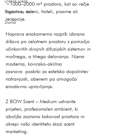
Dišeče sveče
~1000–2000 m³ prostora, kot so večje 
trgovine, saloni, hoteli, pisarne ali 
Dodatki za dom
recepcije. 
Darila
Naprava enakomerno razprši izbrano 
dišavo po celotnem prostoru s pomočjo 
učinkovitih dvojnih difuzijskih sistemov in 
močnega, a tihega delovanja. Njena 
moderna, kovinsko-akrilna 
zasnova poskrbi za estetsko dopolnitev 
notranjosti, obenem pa omogoča 
enostavno upravljanje. 
Z BOW Scent – Medium ustvarite 
prijeten, profesionalen ambient, ki 
izboljša zaznano kakovost prostora in 
okrepi vašo identiteto skozi scent 
marketing.