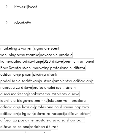
Povezljivost
Montaža
marketing z vonjem
signature scent
vonj blagovne znamke
povečanje prodaje
komercialno odišavljanje
B2B dišave
premium ambient
Bow Scent
čustveni marketing
profesionalni difuzor
odišavljanje pisarn
izkušnja strank
podaljšanje zadrževanja strank
ambientno odišavljanje
naprava za dišave
profesionalni scent sistem
dišeči marketing
enakomerna razpršitev dišave
identiteta blagovne znamke
luksuzen vonj prostora
odišavljanje hotelov
profesionalna dišavna naprava
odišavljanje trgovin
dišava za recepcije
dišavni sistem
difuzor za poslovne prostore
dišava za showroom
dišava za salone
sodoben difuzor