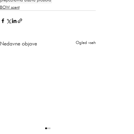
prepoznavna dišava prostora
BOW scent
Ogled vseh
Nedavne objave