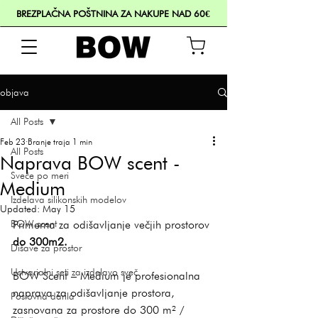
BREZPLAČNA POŠTNINA ZA NAKUPE NAD 60€
objava
All Posts
Feb 23
Branje traja 1 min
All Posts
Naprava BOW scent -
Sveče po meri
Medium
Izdelava silikonskih modelov
Updated:
May 15
BOW scent
Primerna za odišavljanje večjih prostorov 
do 300m2.
Dišave za prostor
Ustvarjalni seti za izdelavo sveč
BOW Scent – Medium je profesionalna 
naprava za odišavljanje prostora, 
Poslovna darila
zasnovana za prostore do 300 m² / 