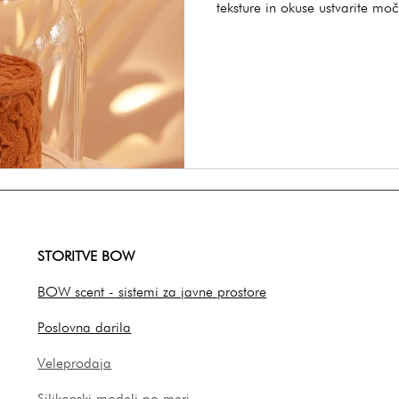
teksture in okuse ustvarite mo
STORITVE BOW
BOW scent - sistemi za javne prostore
Poslovna darila
Veleprodaja
Silikonski modeli po meri