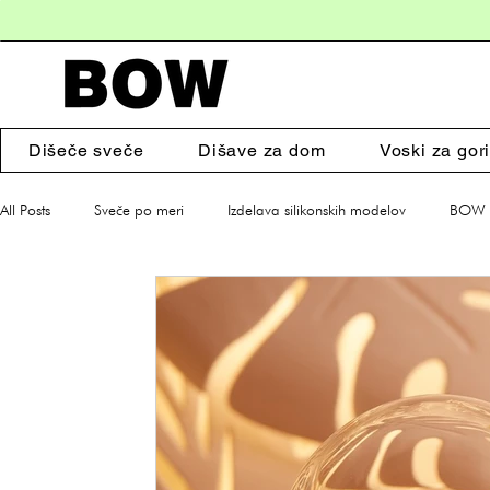
Dišeče sveče
Dišave za dom
Voski za gori
All Posts
Sveče po meri
Izdelava silikonskih modelov
BOW s
Dišeče sveče
Dodatki za dom
Darila