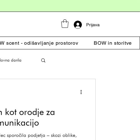
Prijava
 scent - odišavljanje prostorov
BOW in storitve
lovna darila
n kot orodje za
munikacijo
lec sporočila podjetja – skozi oblike,