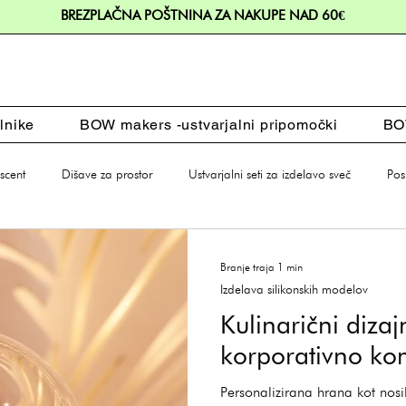
BREZPLAČNA POŠTNINA ZA NAKUPE NAD 60€
lnike
BOW makers -ustvarjalni pripomočki
BOW
cent
Dišave za prostor
Ustvarjalni seti za izdelavo sveč
Pos
Branje traja 1 min
Izdelava silikonskih modelov
Kulinarični dizaj
korporativno ko
Personalizirana hrana kot nosi