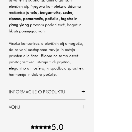
eteričnih olj. Njegova kompleksna dišavna
mešanica
janeža, bergamotke, cedre,
ciprese, pomaranče, pačulija, tagetes in
ylang ylang
prostoru podari svež, bogat in
hkrati pomirjujoč vonj.
Visoka koncentracija eteričnih olj omogoča,
da se vonj postopoma razvija in ostaja
prisoten dlje časa. Bloom ne samo osveži
prostor, temveč ustvarja tudi prijetno,
elegantno atmosfero, ki spodbuja sprostitev,
harmonijo in dobro počutje.
INFORMACIJE O PRODUKTU
Bloom - Organsko eterično olje - Eau de
VONJ
Parfum 50ml
Za razliko od klasičnih osvežilcev zraka je
Bloom
Eau de Parfum formulacija bolj
Dišava Bloom je sestavljena z mešanice
5.0
Rated 5 out of 5 stars.
koncentrirana, bogatejša in
kar osmih organsko pridobljenih eteričnih