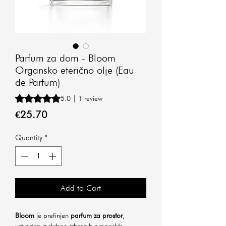
Parfum za dom - Bloom
Organsko eterično olje (Eau
de Parfum)
Rating is 5.0 out of five stars based on 1 review
5.0 | 1 review
Price
€25.70
Quantity
*
Add to Cart
Bloom
je prefinjen
parfum za prostor
,
ustvarjen iz skrbno izbranih organskih