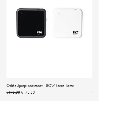
Odišavljanje prostorov - BOW Scent Home
Natančna digitalna tehtnica 
Regular Price
Sale Price
Price
€195.00
€175.50
€14.90