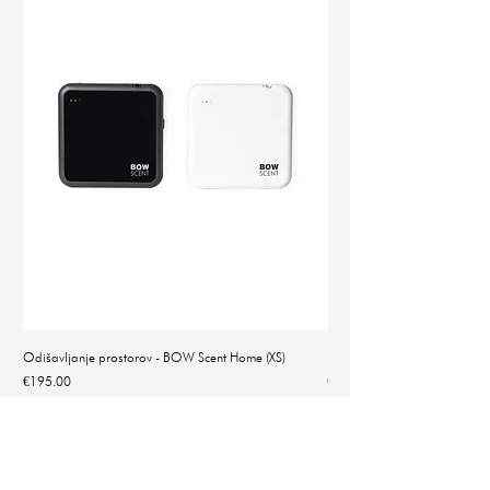
Odišavljanje prostorov - BOW Scent Home (XS)
Natančna digitalna tehtnica 
Price
Price
€195.00
€14.90