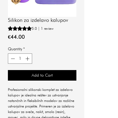
Silikon za izdelavo kalupov
Rating is 5.0 out of five stars based on 1 review
5.0 | 1 review
Price
€44.00
Quantity
*
Add to Cart
Profesionalni silikonski komplet za izdelavo
kalupov je idealna rešitev za ustvarjanje
natančnih in fleksibilnih modelov za različne
ustvarjalne projekte. Primeren je za izdelavo
kalupov za sveče, nakit, smolo (resin),
mavec, milo in druge dekorativne izdelke.