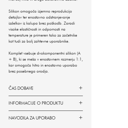
Silikon omogoča izjemno reprodukcijo
detajlov ter enostavno odstranjevanje
izdelkov iz kalupa brez poškodb. Zaradi
visoke elastičnosti in odpornosti na
temperature je primeren tako za začetnike
kot tudi za bolj zahtevne uporabnike.
Komplet vsebuje dvokomponentni silikon (A
+ B), ki se meša v enostavnem razmerju 1:1,
kar omogoča hitro in enostavno uporabo
brez posebnega orodja.
ČAS DOBAVE
1-10 delovnih dni
INFORMACIJE O PRODUKTU
tip: dvokomponentni tekoči silikon (A
NAVODILA ZA UPORABO
+ B)
946 ml