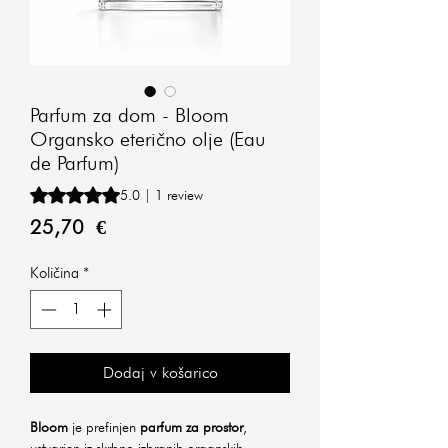
Parfum za dom - Bloom
Organsko eterično olje (Eau
de Parfum)
Rating is 5.0 out of five stars based on 1 review
5.0 | 1 review
Price
25,70 €
Količina
*
Dodaj v košarico
Bloom
je prefinjen
parfum za prostor
,
ustvarjen iz skrbno izbranih organskih