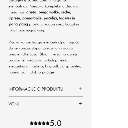
eteričnih olj. Njegova kompleksna dišavna
mešanica
janeža, bergamotke, cedre,
ciprese, pomaranče, pačulija, tagetes in
ylang ylang
prostoru podari svež, bogat in
hkrati pomirjujoč vonj.
Visoka koncentracija eteričnih olj omogoča,
da se vonj postopoma razvija in ostaja
prisoten dlje časa. Bloom ne samo osveži
prostor, temveč ustvarja tudi prijetno,
elegantno atmosfero, ki spodbuja sprostitev,
harmonijo in dobro počutje.
INFORMACIJE O PRODUKTU
Bloom - Organsko eterično olje - Eau de
VONJ
Parfum 50ml
Za razliko od klasičnih osvežilcev zraka je
Bloom
Eau de Parfum formulacija bolj
Dišava Bloom je sestavljena z mešanice
5.0
Ocena 5 od 5 zvezdic.
koncentrirana, bogatejša in
kar osmih organsko pridobljenih eteričnih