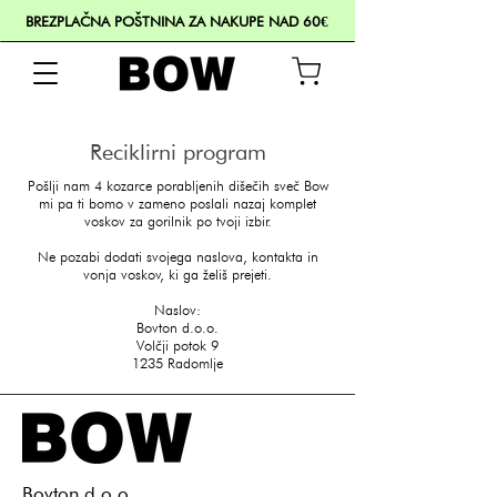
BREZPLAČNA POŠTNINA ZA NAKUPE NAD 60€
Reciklirni program
Pošlji nam 4 kozarce porabljenih dišečih sveč Bow
mi pa ti bomo v zameno poslali nazaj komplet
voskov za gorilnik po tvoji izbir.
Ne pozabi dodati svojega naslova, kontakta in
vonja voskov, ki ga želiš prejeti.
Naslov:
Bovton d.o.o.
Volčji potok 9
1235 Radomlje
​Bovton d.o.o.