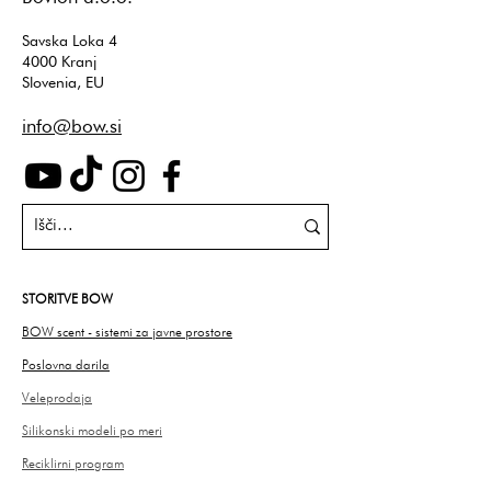
Savska Loka 4
4000 Kranj
Slovenia, EU
info@bow.si
STORITVE BOW
BOW scent - sistemi za javne prostore
Poslovna darila
Veleprodaja
Silikonski modeli po meri
Reciklirni program