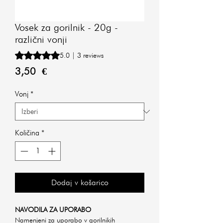
Vosek za gorilnik - 20g -
različni vonji
Rating is 5.0 out of five stars based on 3 reviews
5.0 | 3 reviews
Price
3,50 €
Vonj
*
Količina
*
Dodaj v košarico
NAVODILA ZA UPORABO
Namenjeni za uporabo v gorilnikih