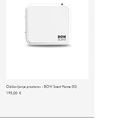
Odišavljanje prostorov - BOW Scent Home (XS)
Natančna digitalna tehtnica 
Cena
Cena
195,00 €
14,90 €