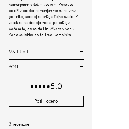
namenjenim dišečim voskom. Vosek se
položi v prostor namenjen vosku na vrhu
gorilnika, spodaj se prižge čajna sveča. V
vosek se ne dodaja vode, po prižigu
počakajte, da se stali in uživajte v vonju.
Vonje se lahko po želji tudi kombinira.
MATERIALI
100% sojin vosek
VONJ
Pomlad
Poletje
5.0
Ocena 5 od 5 zvezdic.
Jesen
Zima
Pošlji oceno
Med + tobak
Sladka jelka
Žamet
Femine
3 recenzije
Božično vzdušje