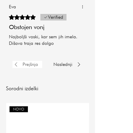
Eva
Ocena 5 od 5 zvezdic.
Verified
Obstojen vonj
Najboljši voski, kar sem jih imela.
Dišava traja res dolgo
Prejšnja
Naslednji
Sorodni izdelki
NOVO