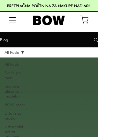
BREZPLAČNA POŠTNINA ZA NAKUPE NAD 60€
Blog
All Posts
All Posts
Sveče po
meri
Izdelava
silikonskih
modelov
BOW scent
Dišave za
prostor
Ustvarjalni
seti za
izdelavo