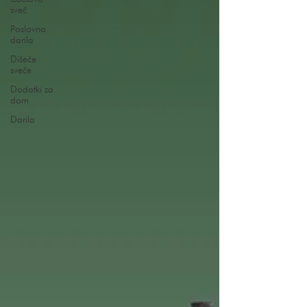
sveč
Poslovna
darila
Dišeče
sveče
Dodatki za
dom
Darila