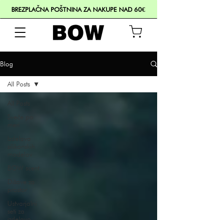
BREZPLAČNA POŠTNINA ZA NAKUPE NAD 60€
Blog
All Posts
All Posts
Sveče po
meri
Izdelava
silikonskih
modelov
BOW scent
Dišave za
prostor
Ustvarjalni
seti za
izdelavo