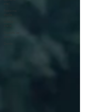
sveč
Poslovna
darila
Dišeče
sveče
Dodatki za
dom
Darila