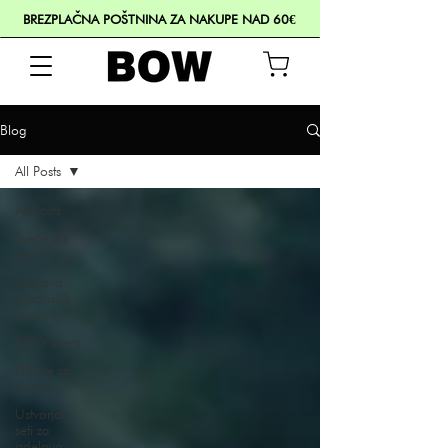
BREZPLAČNA POŠTNINA ZA NAKUPE NAD 60€
Blog
All Posts
All Posts
Sveče po
meri
Izdelava
silikonskih
modelov
BOW scent
Dišave za
prostor
Ustvarjalni
seti za
izdelavo