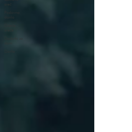
sveč
Poslovna
darila
Dišeče
sveče
Dodatki za
dom
Darila