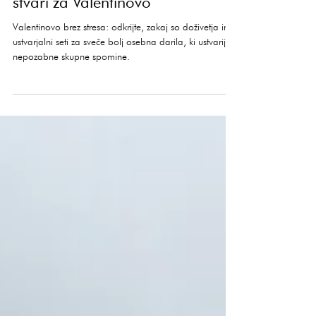
Zakaj podariti doživetje namesto
stvari za Valentinovo
Valentinovo brez stresa: odkrijte, zakaj so doživetja in
ustvarjalni seti za sveče bolj osebna darila, ki ustvarijo
nepozabne skupne spomine.