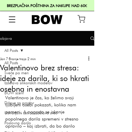
BREZPLAČNA POŠTNINA ZA NAKUPE NAD 60€
objava
All Posts
Jan 7
Branje traja 2 min
All Posts
Valentinovo brez stresa:
Sveče po meri
ideje za darila, ki so hkrati
Izdelava silikonskih modelov
osebna in enostavna
BOW scent
Valentinovo je čas, ko želimo svoji 
Dišave za prostor
ljubljeni osebi pokazati, koliko nam 
pomeni. A pogosto se iskanje 
Ustvarjalni seti za izdelavo sveč
popolnega darila spremeni v stresno 
Poslovna darila
opravilo – kaj izbrati, da bo darilo 