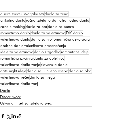
dišeče sveče
ustvarjalni seti
darilo za ženo
unikatno darilo
ročno izdelano darilo
trajnostno darilo
candle making
darilo za par
darilo za punco
romantično darilo
darilo za valentinovo
DIY darilo
valentinovo darilo
darilo za njo
romantična dekoracija
osebno darilo
valentinovo presenečenje
ideje za valentinovo
darilo z zgodbo
romantične ideje
romantična izkušnja
darilo za obletnico
valentinovo darilo zanjo
slovenska darila
date night ideje
darilo za ljubljeno osebo
darilo za oba
valentinovo večer
darilo za njega
valentinovo darilo zanj
Darila
Dišeče sveče
Ustvarjalni seti za izdelavo sveč