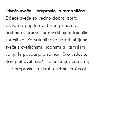
Dišeče sveče – preprosto in romantično
Dišeče sveče so vedno dobra izbira. 
Ustvarijo prijetno vzdušje, prinesejo 
toplino in aromo ter navdihujejo trenutke 
sprostitve. Za valentinovo so priljubljene 
sveče s cvetličnimi, sadnimi ali zimskimi 
vonji, ki poudarjajo romantično vzdušje. 
Komplet dveh sveč – ena zanjo, ena zanj 
– je preprosta in hkrati osebna možnost.