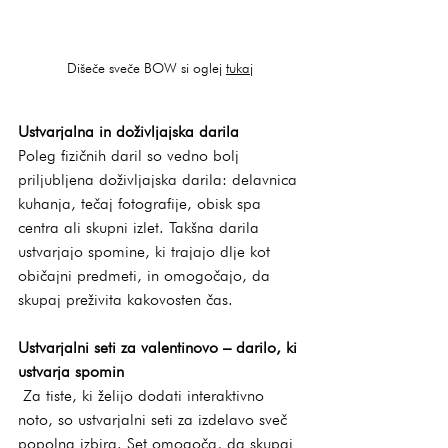
Dišeče sveče BOW si oglej 
tukaj
Ustvarjalna in doživljajska darila
Poleg fizičnih daril so vedno bolj 
priljubljena doživljajska darila: delavnica 
kuhanja, tečaj fotografije, obisk spa 
centra ali skupni izlet. Takšna darila 
ustvarjajo spomine, ki trajajo dlje kot 
običajni predmeti, in omogočajo, da 
skupaj preživita kakovosten čas.
Ustvarjalni seti za valentinovo – darilo, ki 
ustvarja spomin
 Za tiste, ki želijo dodati interaktivno 
noto, so ustvarjalni seti za izdelavo sveč 
popolna izbira. Set omogoča, da skupaj 