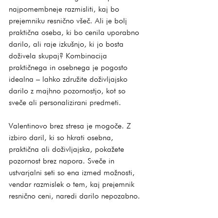
najpomembneje razmisliti, kaj bo 
prejemniku resnično všeč. Ali je bolj 
praktična oseba, ki bo cenila uporabno 
darilo, ali raje izkušnjo, ki jo bosta 
doživela skupaj? Kombinacija 
praktičnega in osebnega je pogosto 
idealna – lahko združite doživljajsko 
darilo z majhno pozornostjo, kot so 
sveče ali personalizirani predmeti.
Valentinovo brez stresa je mogoče. Z 
izbiro daril, ki so hkrati osebna, 
praktična ali doživljajska, pokažete 
pozornost brez napora. Sveče in 
ustvarjalni seti so ena izmed možnosti, 
vendar razmislek o tem, kaj prejemnik 
resnično ceni, naredi darilo nepozabno.