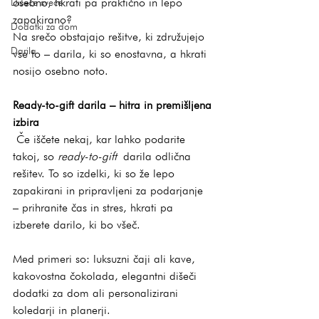
osebno, hkrati pa praktično in lepo 
Dišeče sveče
zapakirano?
Dodatki za dom
Na srečo obstajajo rešitve, ki združujejo 
Darila
vse to – darila, ki so enostavna, a hkrati 
nosijo osebno noto.
Ready-to-gift darila – hitra in premišljena 
izbira
 Če iščete nekaj, kar lahko podarite 
takoj, so 
ready-to-gift
 darila odlična 
rešitev. To so izdelki, ki so že lepo 
zapakirani in pripravljeni za podarjanje 
– prihranite čas in stres, hkrati pa 
izberete darilo, ki bo všeč. 
Med primeri so: luksuzni čaji ali kave, 
kakovostna čokolada, elegantni dišeči 
dodatki za dom ali personalizirani 
koledarji in planerji.